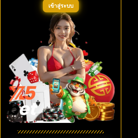
เข้าสู่ระบบ