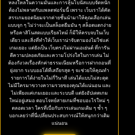
หลงใหลในความมันและการลุ้นโบนัสแบบจัดหนัก
ต้องไม่พลาดกับแพลตฟอร์มนี้ เพราะ เว็บเราได้คัด
สรรเกมยอดนิยมจากค่ายชั้นนำมาให้คุณเลือกเล่น
แบบจุก ๆ ไม่ว่าจะเป็นสล็อตธีมมัน ๆ สล็อตแตกง่าย
หรือคาสิโนสดแบบเรียลไทม์ ก็มีให้ครบจบในเว็บ
เดียว และสิ่งที่ทำให้เว็บเราน่าจับตามองไม่ใช่แค่
เกมเยอะ แต่ยังเป็น เว็บตรงไม่ผ่านเอเย่นต์ ที่การัน
ตีความปลอดภัยและความโปร่งใสในการเล่น ไม่
ต้องกังวลเรื่องหักค่าธรรมเนียมหรือการฝากถอนที่
ยุ่งยาก ระบบออโต้ที่เสถียรสุด ๆ จะช่วยให้คุณทำ
รายการได้ง่ายในไม่กี่วินาที เล่นได้แบบไม่สะดุด
ไม่มีใครมาขวางความรวยของคุณได้แน่นอน และ
ไม่เพียงแค่เกมเยอะและระบบดี แต่ยังอัปเดตเกม
ใหม่อยู่เสมอ ตอบโจทย์สายเกมที่ชอบอะไรใหม่ ๆ
ตลอดเวลา ใครที่เบื่อกับการเล่นเกมเดิม ๆ ซ้ำ ๆ
บอกเลยว่าที่นี่เปลี่ยนประสบการณ์ให้สนุกกว่าเดิม
แน่นอน