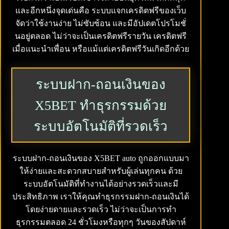
และอีกหนึ่งจุดเด่นคือ ระบบแจกเครดิตฟรีของเว็บ
จัดว่าใช้งานง่าย ไม่ซับซ้อน และมีอัปเดตโปรโมชั่
นอยู่ตลอด ไม่ว่าจะเป็นเครดิตฟรีรายวัน เครดิตฟรี
เมื่อแนะนำเพื่อน หรือแม้แต่เครดิตฟรีวันเกิดอีกด้วย
ระบบฝาก-ถอนเงินของ
X5BET ทำธุรกรรมด้วย
ระบบอัตโนมัติที่รวดเร็ว
ระบบฝาก-ถอนเงินของ X5BET auto ถูกออกแบบมา
ให้ง่ายและสะดวกสบายสำหรับผู้เล่นทุกคน ด้วย
ระบบอัตโนมัติที่ทำงานได้อย่างรวดเร็วและมี
ประสิทธิภาพ เราให้คุณทำธุรกรรมฝาก-ถอนเงินได้
โดยง่ายดายและรวดเร็ว ไม่ว่าจะเป็นการทำ
ธุรกรรมตลอด 24 ชั่วโมงหรือทุกๆ วันของสัปดาห์