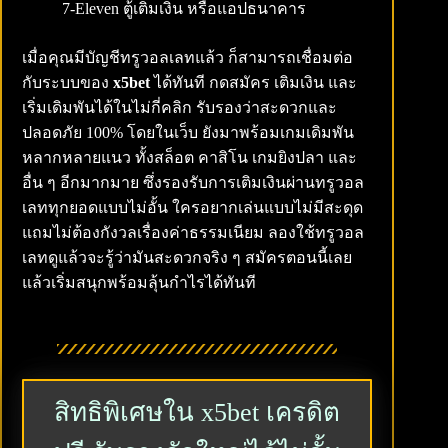
7-Eleven ตู้เติมเงิน หรือแอปธนาคาร
เมื่อคุณมีบัญชีทรูวอลเลทแล้ว ก็สามารถเชื่อมต่อ
กับระบบของ
x5bet
ได้ทันที กดสมัคร เติมเงิน และ
เริ่มเดิมพันได้ในไม่กี่คลิก รับรองว่าสะดวกและ
ปลอดภัย 100% โดยในเว็บ ยังมาพร้อมเกมเดิมพัน
หลากหลายแนว ทั้งสล็อต คาสิโน เกมยิงปลา และ
อื่น ๆ อีกมากมาย ซึ่งรองรับการเติมเงินผ่านทรูวอล
เลททุกยอดแบบไม่อั้น ใครอยากเล่นแบบไม่มีสะดุด
แถมไม่ต้องกังวลเรื่องค่าธรรมเนียม ลองใช้ทรูวอล
เลทดูแล้วจะรู้ว่ามันสะดวกจริง ๆ สมัครตอนนี้เลย
แล้วเริ่มสนุกพร้อมลุ้นกำไรได้ทันที
สิทธิพิเศษใน x5bet เครดิต