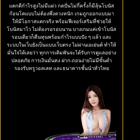
แตกดีกำไรสูงไม่มีแผ่ว กดปั่นไม่กี่ครั้งก็มีลุ้นโบนัส
ก้อนโตแบบไม่ต้องพึ่งดวงหนัก เกมถูกออกแบบมา
ให้มีโอกาสแตกจริง พร้อมฟีเจอร์เสริมที่ช่วยให้
โบนัสมาไว ไม่ต้องรอรอบนาน บางเกมแค่เข้าโบนัส
รอบเดียวก็คืนทุนพร้อมกำไรแบบปัง ๆ แล้ว และ
ระบบในเว็บยังเป็นแบบเว็บตรง ไม่ผ่านเอเย่นต์ ทำให้
มั่นใจได้เลยว่า ทุกการเดิมพันจะได้รับการดูแลอย่าง
ปลอดภัย การเงินมั่นคง ฝาก-ถอนง่ายไม่มีขั้นต่ำ
รองรับทรูวอลเลท และธนาคารชั้นนำทั่วไทย