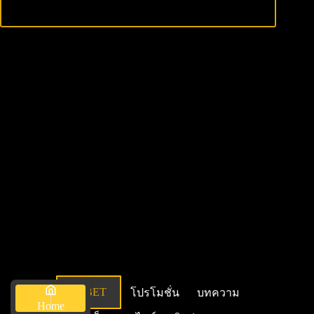
X5BET
โปรโมชั่น
บทความ
Home