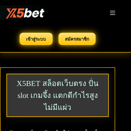
Skip
to
content
เข้าสู่ระบบ
สมัครสมาชิก
X5BET สล็อตเว็บตรง ปั่น
slot เกมจึ้ง แตกดีกำไรสูง
ไม่มีแผ่ว